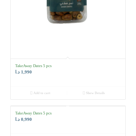
TakeAway Dates 5 pcs
د.ا
1,990
Add to cart
Show Details
TakeAway Dates 5 pcs
د.ا
0,990