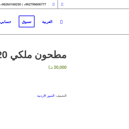
962799606777+ | 96264168230+
العربية
تسوق
حسابي
مطحون ملكي 20ك
20,000
د.ا
التصنيف:
التمور الاردنية