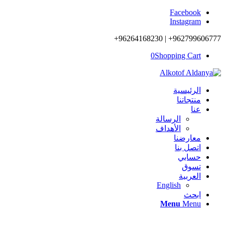
Facebook
Instagram
962799606777+ | 96264168230+
0
Shopping Cart
الرئيسية
منتجاتنا
عنا
الرسالة
الأهداف
معارضنا
اتصل بنا
حسابي
تسوق
العربية
English
ابحث
Menu
Menu