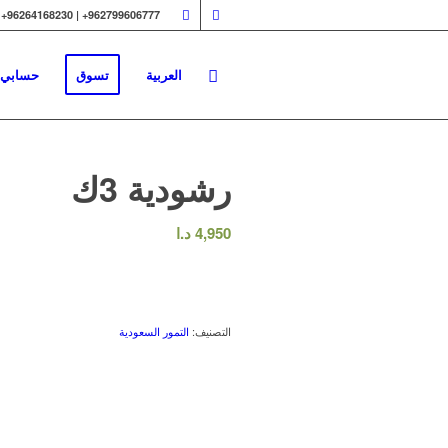
962799606777+ | 96264168230+
العربية
تسوق
حسابي
رشودية 3ك
4,950
د.ا
التصنيف:
التمور السعودية