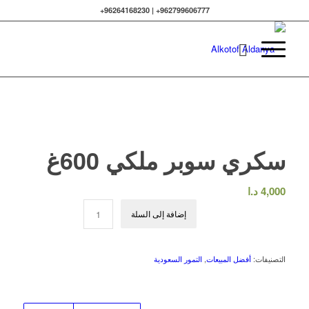
962799606777+ | 96264168230+
سكري سوبر ملكي 600غ
4,000
د.ا
إضافة إلى السلة
التصنيفات:
أفضل المبيعات
,
التمور السعودية