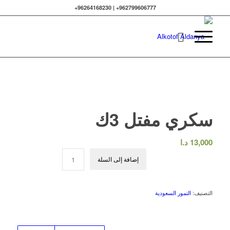
962799606777+ | 96264168230+
سكري مفتل 3ك
13,000
د.ا
إضافة إلى السلة
التصنيف:
التمور السعودية