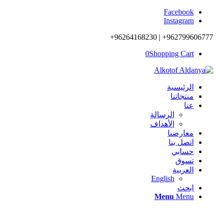
Facebook
Instagram
962799606777+ | 96264168230+
0
Shopping Cart
الرئيسية
منتجاتنا
عنا
الرسالة
الأهداف
معارضنا
اتصل بنا
حسابي
تسوق
العربية
English
ابحث
Menu
Menu