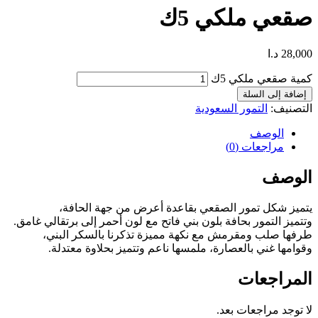
صقعي ملكي 5ك
28,000
د.ا
كمية صقعي ملكي 5ك
إضافة إلى السلة
التصنيف:
التمور السعودية
الوصف
مراجعات (0)
الوصف
يتميز شكل تمور الصقعي بقاعدة أعرض من جهة الحافة،
وتتميز التمور بحافة بلون بني فاتح مع لون أحمر إلى برتقالي غامق.
طرفها صلب ومقرمش مع نكهة مميزة تذكرنا بالسكر البني،
وقوامها غني بالعصارة، ملمسها ناعم وتتميز بحلاوة معتدلة.
المراجعات
لا توجد مراجعات بعد.