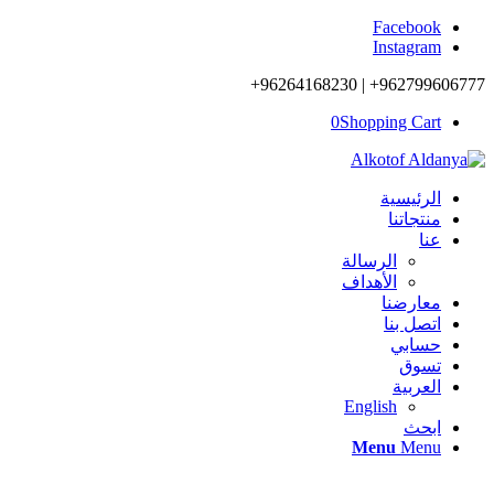
Facebook
Instagram
962799606777+ | 96264168230+
0
Shopping Cart
الرئيسية
منتجاتنا
عنا
الرسالة
الأهداف
معارضنا
اتصل بنا
حسابي
تسوق
العربية
English
ابحث
Menu
Menu