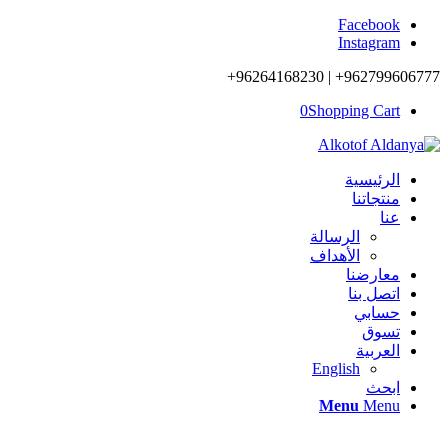
Facebook
Instagram
962799606777+ | 96264168230+
0
Shopping Cart
الرئيسية
منتجاتنا
عنا
الرسالة
الأهداف
معارضنا
اتصل بنا
حسابي
تسوق
العربية
English
ابحث
Menu
Menu