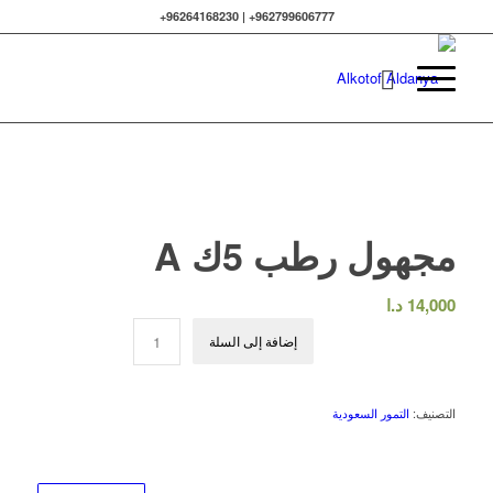
962799606777+ | 96264168230+
مجهول رطب 5ك A
14,000
د.ا
إضافة إلى السلة
التصنيف:
التمور السعودية