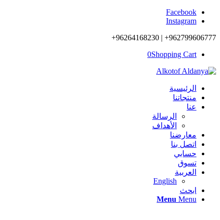
Facebook
Instagram
962799606777+ | 96264168230+
0
Shopping Cart
الرئيسية
منتجاتنا
عنا
الرسالة
الأهداف
معارضنا
اتصل بنا
حسابي
تسوق
العربية
English
ابحث
Menu
Menu