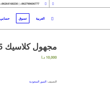
962799606777+ | 96264168230+
العربية
تسوق
حسابي
مجهول كلاسيك 5ك B
10,000
د.ا
التصنيف:
التمور السعودية