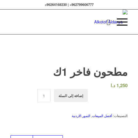
962799606777+ | 96264168230+
مطحون فاخر 1ك
1,250
د.ا
إضافة إلى السلة
التصنيفات:
أفضل المبيعات
,
التمور الاردنية