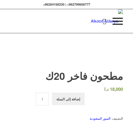
962799606777+ | 96264168230+
مطحون فاخر 20ك
18,000
د.ا
إضافة إلى السلة
التصنيف:
التمور السعودية